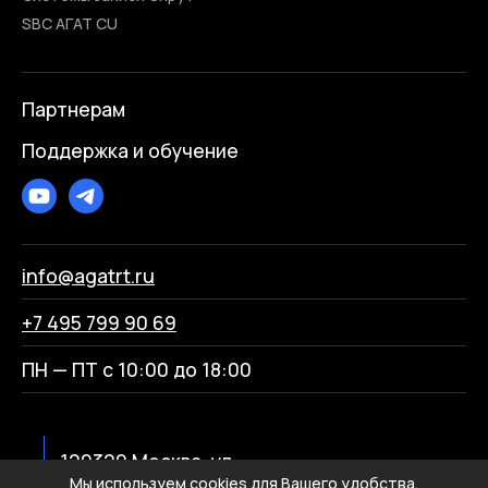
SBC АГАТ CU
Партнерам
Поддержка и обучение
info@agatrt.ru
+7 495 799 90 69
ПН — ПТ с 10:00 до 18:00
129329 Москва, ул.
Мы используем cookies для Вашего удобства.
Кольская, д.2, к.6 (9 этаж)