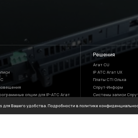
Решения
Агат CU
аписи
IP АТС Агат UX
BC
Платы CTI Ольха
повещения
Спрут-Информ
рограммные опции для IP-АТС Агат
Системы записи Спру
SBC АГАТ CU
es для Вашего удобства. Подробности в политике конфиденциально