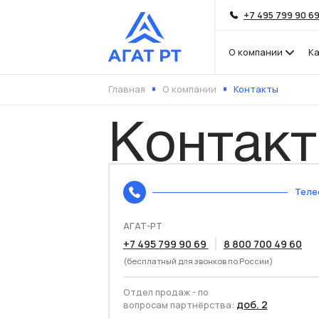
+7 495 799 90 6
О компании
К
Главная
О компании
Контакты
Контак
Теле
АГАТ-РТ
+7 495 799 90 69
8 800 700 49 60
(бесплатный для звонков по России)
Отдел продаж - по
доб. 2
вопросам партнёрства: