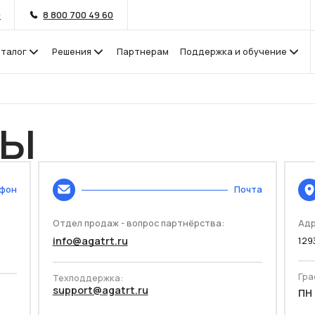
9
8 800 700 49 60
аталог
Решения
Партнерам
Поддержка и обучение
ты
фон
Почта
Отдел продаж - вопрос партнёрства:
Адр
info@agatrt.ru
129
Гра
Техподдержка:
support@agatrt.ru
ПН 