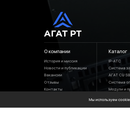
О компании
Каталог
История и миссия
IP-АТС
Новости и публикации
Система з
Вакансии
AГАТ CU S
Отзывы
Система о
Контакты
Модули и п
Мы используем cooki