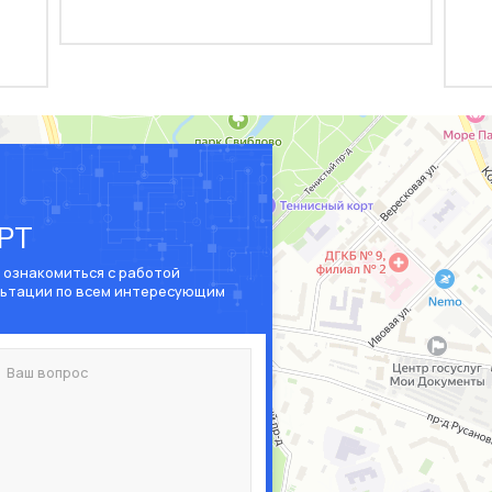
-РТ
 ознакомиться с работой
льтации по всем интересующим
Выберите продукты